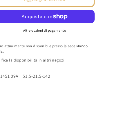
Hickmann
Hickmann
Altre opzioni di pagamento
iro attualmente non disponibile presso la sede
Mondo
ica
ifica la disponibilità in altri negozi
1451 09A 51.5-21.5-142