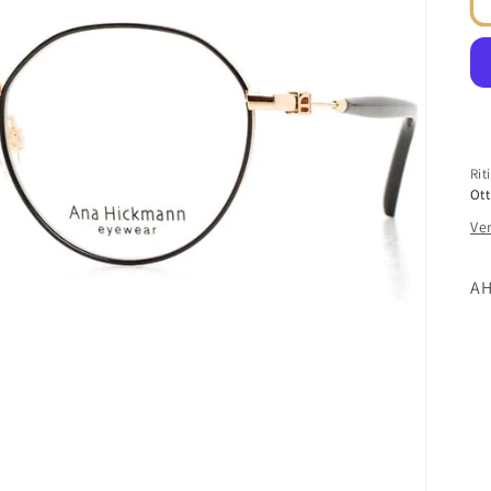
Rit
Ott
Ver
AH