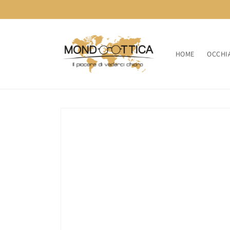
Vai
direttamente
ai contenuti
HOME
OCCHIA
Passa alle
informazioni
sul prodotto