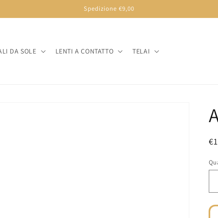
Spedizione €9,00
LI DA SOLE
LENTI A CONTATTO
TELAI
P
€
di
Qu
li